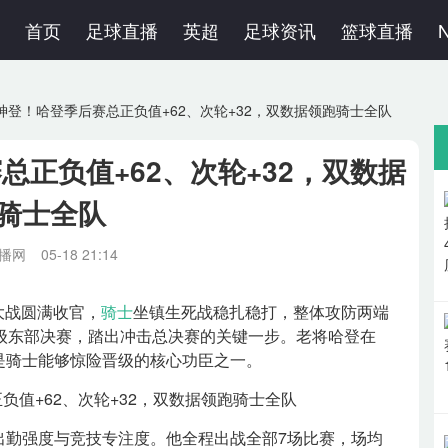
首页
足球直播
英超
足球资讯
篮球直播
神登！哈登季后赛总正负值+62、次轮+32，双数据领跑骑士全队
正负值+62、次轮+32，双数据
骑士全队
直播网
05-18 21:14
大战圆满收官，
骑士
坐镇生死战稳扎稳打，整体攻防两端
功晋级东部决赛，踏出冲击总决赛的关键一步。老将哈登在
是骑士能够惊险晋级的核心功臣之一。
出勤强度与竞技专注度。他全程出战全部7场比赛，场均