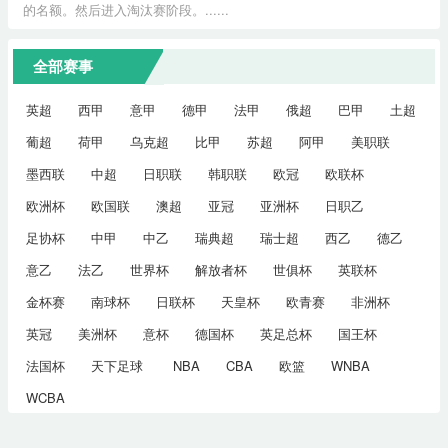
的名额。然后进入淘汰赛阶段。......
全部赛事
英超
西甲
意甲
德甲
法甲
俄超
巴甲
土超
葡超
荷甲
乌克超
比甲
苏超
阿甲
美职联
墨西联
中超
日职联
韩职联
欧冠
欧联杯
欧洲杯
欧国联
澳超
亚冠
亚洲杯
日职乙
足协杯
中甲
中乙
瑞典超
瑞士超
西乙
德乙
意乙
法乙
世界杯
解放者杯
世俱杯
英联杯
金杯赛
南球杯
日联杯
天皇杯
欧青赛
非洲杯
英冠
美洲杯
意杯
德国杯
英足总杯
国王杯
法国杯
天下足球
NBA
CBA
欧篮
WNBA
WCBA