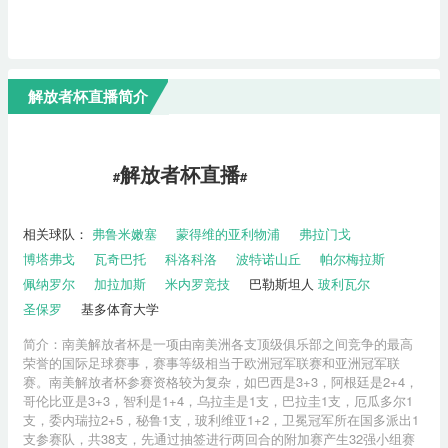
解放者杯直播简介
解放者杯直播
#
#
相关球队：
弗鲁米嫩塞
蒙得维的亚利物浦
弗拉门戈
博塔弗戈
瓦奇巴托
科洛科洛
波特诺山丘
帕尔梅拉斯
佩纳罗尔
加拉加斯
米内罗竞技
巴勒斯坦人
玻利瓦尔
圣保罗
基多体育大学
简介：南美解放者杯是一项由南美洲各支顶级俱乐部之间竞争的最高
荣誉的国际足球赛事，赛事等级相当于欧洲冠军联赛和亚洲冠军联
赛。南美解放者杯参赛资格较为复杂，如巴西是3+3，阿根廷是2+4，
哥伦比亚是3+3，智利是1+4，乌拉圭是1支，巴拉圭1支，厄瓜多尔1
支，委内瑞拉2+5，秘鲁1支，玻利维亚1+2，卫冕冠军所在国多派出1
支参赛队，共38支，先通过抽签进行两回合的附加赛产生32强小组赛