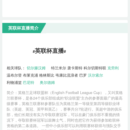
英联杯直播简介
英联杯直播
#
#
相关球队：
切尔滕汉姆
特兰米尔
唐卡斯特
科尔切斯特联
克劳利
温布尔登
布莱克浦
格林斯比
韦康比流浪者
巴罗
沃尔索尔
利物浦篮
巴尼特
奥尔德姆
简介：英格兰足球联盟杯（English Football League Cup），又叫英格
兰联赛杯，是各24个俱乐部组成的“职业联盟”主办的参赛面最广的最高
级赛事，英格兰联赛杯参赛队伍为英格兰第一等级至第四等级职业球
队（英超、英冠、英甲和英乙），赛事共分7轮进行。英超中游的俱乐
部，他们长期没有实力夺取联赛冠军，可以在豪门俱乐部不重视的情
况下，夺取联赛杯冠军以鼓舞士气，同时也把它作为获得参加欧联杯
资格的第二条道路。 一些中小俱乐部可以利用联赛杯获得与强队交手