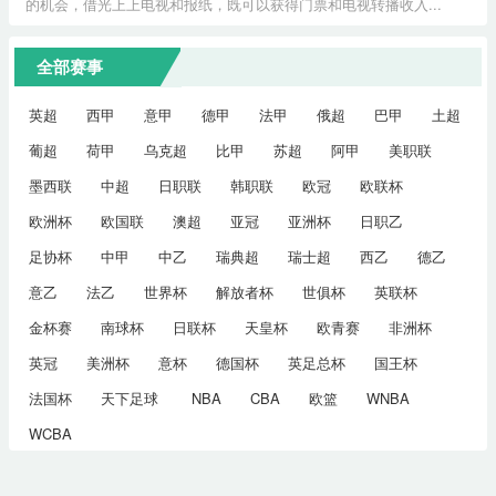
的机会，借光上上电视和报纸，既可以获得门票和电视转播收入...
全部赛事
英超
西甲
意甲
德甲
法甲
俄超
巴甲
土超
葡超
荷甲
乌克超
比甲
苏超
阿甲
美职联
墨西联
中超
日职联
韩职联
欧冠
欧联杯
欧洲杯
欧国联
澳超
亚冠
亚洲杯
日职乙
足协杯
中甲
中乙
瑞典超
瑞士超
西乙
德乙
意乙
法乙
世界杯
解放者杯
世俱杯
英联杯
金杯赛
南球杯
日联杯
天皇杯
欧青赛
非洲杯
英冠
美洲杯
意杯
德国杯
英足总杯
国王杯
法国杯
天下足球
NBA
CBA
欧篮
WNBA
WCBA