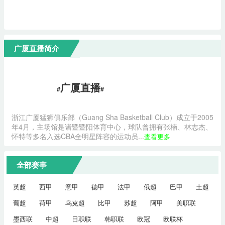
广厦直播简介
广厦直播
#
#
浙江广厦猛狮俱乐部（Guang Sha Basketball Club）成立于2005
年4月，主场馆是诸暨暨阳体育中心，球队曾拥有张楠、林志杰、
怀特等多名入选CBA全明星阵容的运动员...
查看更多
全部赛事
英超
西甲
意甲
德甲
法甲
俄超
巴甲
土超
葡超
荷甲
乌克超
比甲
苏超
阿甲
美职联
墨西联
中超
日职联
韩职联
欧冠
欧联杯