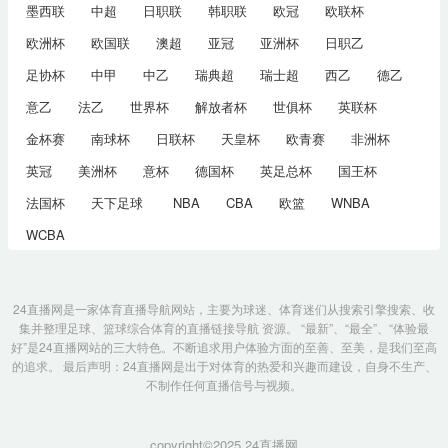
墨西联
中超
日职联
韩职联
欧冠
欧联杯
欧洲杯
欧国联
澳超
亚冠
亚洲杯
日职乙
足协杯
中甲
中乙
瑞典超
瑞士超
西乙
德乙
意乙
法乙
世界杯
解放者杯
世俱杯
英联杯
金杯赛
南球杯
日联杯
天皇杯
欧青赛
非洲杯
英冠
美洲杯
意杯
德国杯
英足总杯
国王杯
法国杯
天下足球
NBA
CBA
欧篮
WNBA
WCBA
24直播网是一家体育直播导航网站，主要为球迷、体育迷们从搜索引擎搜索、收
集并整理足球、篮球综合体育的直播链接导航 资源。 “最新”、“最全”、“体验最
好”是24直播网站的三大特色。不断追求用户体验方面的至善、至美，是我们至高
的追求。 最后声明：24直播网是出于对体育的热爱和兴趣而建设，自身不生产、
不制作任何直播信号与视频。
copyright©2025 24直播网