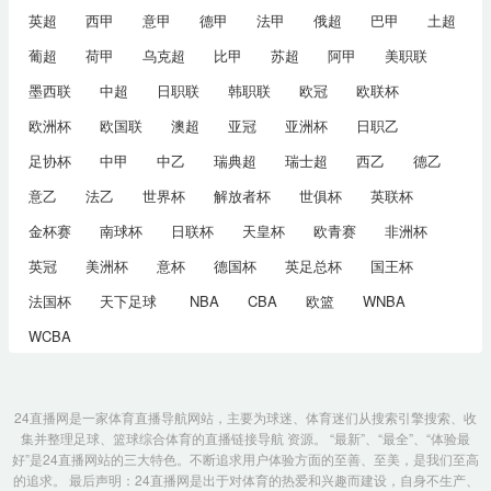
英超
西甲
意甲
德甲
法甲
俄超
巴甲
土超
葡超
荷甲
乌克超
比甲
苏超
阿甲
美职联
墨西联
中超
日职联
韩职联
欧冠
欧联杯
欧洲杯
欧国联
澳超
亚冠
亚洲杯
日职乙
足协杯
中甲
中乙
瑞典超
瑞士超
西乙
德乙
意乙
法乙
世界杯
解放者杯
世俱杯
英联杯
金杯赛
南球杯
日联杯
天皇杯
欧青赛
非洲杯
英冠
美洲杯
意杯
德国杯
英足总杯
国王杯
法国杯
天下足球
NBA
CBA
欧篮
WNBA
WCBA
24直播网是一家体育直播导航网站，主要为球迷、体育迷们从搜索引擎搜索、收
集并整理足球、篮球综合体育的直播链接导航 资源。 “最新”、“最全”、“体验最
好”是24直播网站的三大特色。不断追求用户体验方面的至善、至美，是我们至高
的追求。 最后声明：24直播网是出于对体育的热爱和兴趣而建设，自身不生产、