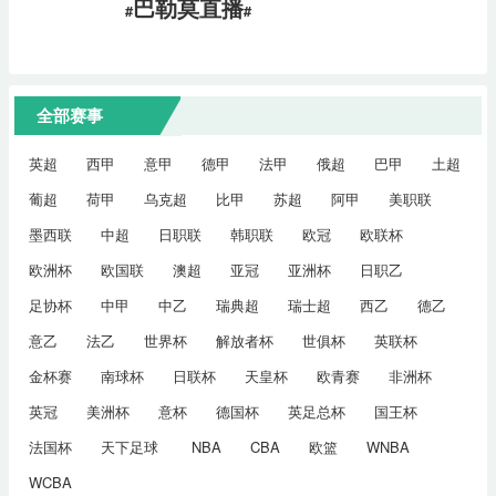
巴勒莫直播
#
#
全部赛事
英超
西甲
意甲
德甲
法甲
俄超
巴甲
土超
葡超
荷甲
乌克超
比甲
苏超
阿甲
美职联
墨西联
中超
日职联
韩职联
欧冠
欧联杯
欧洲杯
欧国联
澳超
亚冠
亚洲杯
日职乙
足协杯
中甲
中乙
瑞典超
瑞士超
西乙
德乙
意乙
法乙
世界杯
解放者杯
世俱杯
英联杯
金杯赛
南球杯
日联杯
天皇杯
欧青赛
非洲杯
英冠
美洲杯
意杯
德国杯
英足总杯
国王杯
法国杯
天下足球
NBA
CBA
欧篮
WNBA
WCBA